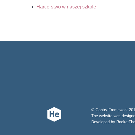
Harcerstwo w naszej szkole
© Gantry Framework 201
The website was design
Developed by RocketThem