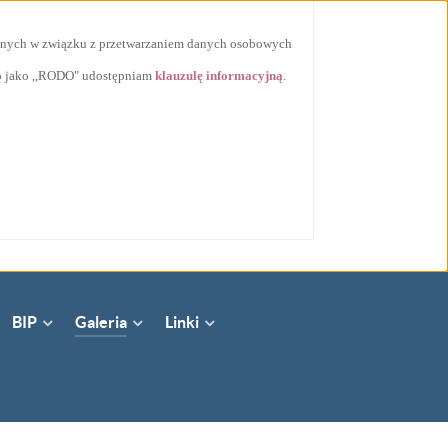
ycznych w związku z przetwarzaniem danych osobowych
go jako ,,RODO" udostępniam
klauzulę informacyjną
.
BIP
Galeria
Linki