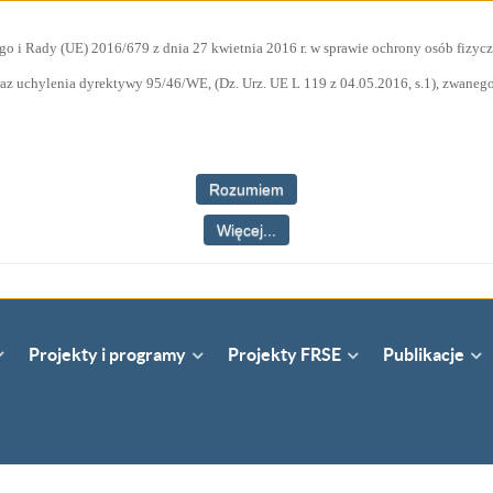
go i Rady (UE) 2016/679 z dnia 27 kwietnia 2016 r. w sprawie ochrony osób fiz
az uchylenia dyrektywy 95/46/WE, (Dz. Urz. UE L 119 z 04.05.2016, s.1), zwane
Rozumiem
Więcej...
Projekty i programy
Projekty FRSE
Publikacje