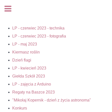
Na podstawie rozporządzenia Parlamentu Europejskiego i
Rady (UE) 2016/679 z dnia 27 kwietnia 2016 r. w sprawie
ochrony osób fizycznych w związku z przetwarzaniem
LP - czerwiec 2023 - technika
danych osobowych i w sprawie swobodnego przepływu
LP - czerwiec 2023 - fotografia
takich danych oraz uchylenia dyrektywy 95/46/WE, (Dz. Urz.
LP - maj 2023
UE L 119 z 04.05.2016, s.1), zwanego jako ,,RODO"
Kiermasz roślin
udostępniam
klauzulę informacyjną
.
Dzień flagi
LP - kwiecień 2023
Giełda Szkół 2023
Rozumiem
LP - zajęcia z Arduino
Regaty na Baszce 2023
Więcej...
"Mikołaj Kopernik - dzień z życia astronoma"
Loading...
Konkurs