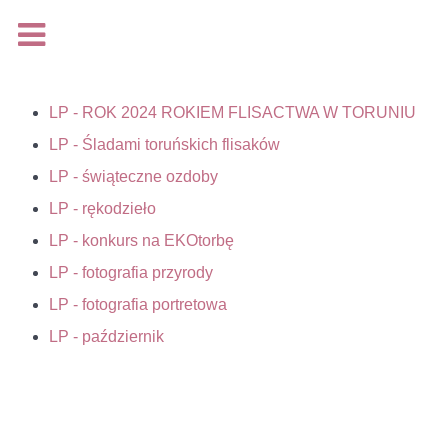
Na podstawie rozporządzenia Parlamentu Europejskiego i
Rady (UE) 2016/679 z dnia 27 kwietnia 2016 r. w sprawie
ochrony osób fizycznych w związku z przetwarzaniem
LP - ROK 2024 ROKIEM FLISACTWA W TORUNIU
danych osobowych i w sprawie swobodnego przepływu
LP - Śladami toruńskich flisaków
takich danych oraz uchylenia dyrektywy 95/46/WE, (Dz. Urz.
LP - świąteczne ozdoby
UE L 119 z 04.05.2016, s.1), zwanego jako ,,RODO"
LP - rękodzieło
udostępniam
klauzulę informacyjną
.
LP - konkurs na EKOtorbę
LP - fotografia przyrody
LP - fotografia portretowa
Rozumiem
LP - październik
Więcej...
Loading...