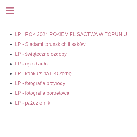
Na podstawie rozporządzenia Parlamentu Europejskiego i
Rady (UE) 2016/679 z dnia 27 kwietnia 2016 r. w sprawie
ochrony osób fizycznych w związku z przetwarzaniem
LP - ROK 2024 ROKIEM FLISACTWA W TORUNIU
danych osobowych i w sprawie swobodnego przepływu
LP - Śladami toruńskich flisaków
takich danych oraz uchylenia dyrektywy 95/46/WE, (Dz. Urz.
LP - świąteczne ozdoby
UE L 119 z 04.05.2016, s.1), zwanego jako ,,RODO"
LP - rękodzieło
udostępniam
klauzulę informacyjną
.
LP - konkurs na EKOtorbę
LP - fotografia przyrody
LP - fotografia portretowa
Rozumiem
LP - październik
Więcej...
Loading...