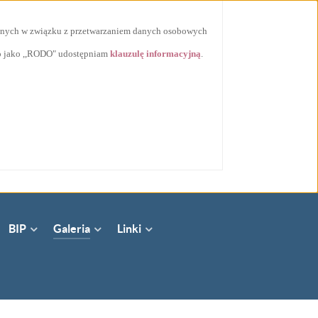
ycznych w związku z przetwarzaniem danych osobowych
go jako ,,RODO" udostępniam
klauzulę informacyjną
.
BIP
Galeria
Linki