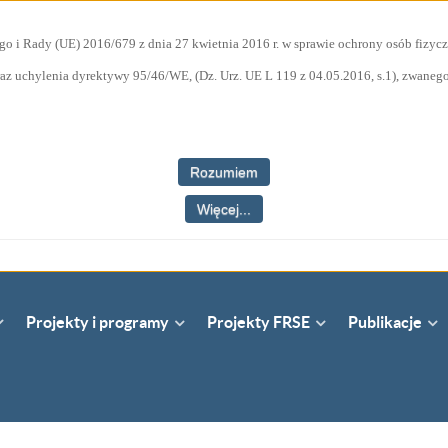
go i Rady (UE) 2016/679 z dnia 27 kwietnia 2016 r. w sprawie ochrony osób fiz
az uchylenia dyrektywy 95/46/WE, (Dz. Urz. UE L 119 z 04.05.2016, s.1), zwane
Rozumiem
Więcej...
Projekty i programy
Projekty FRSE
Publikacje