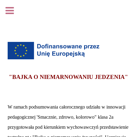
Na podstawie rozporządzenia Parlamentu Europejskiego i
Rady (UE) 2016/679 z dnia 27 kwietnia 2016 r. w sprawie
ochrony osób fizycznych w związku z przetwarzaniem
danych osobowych i w sprawie swobodnego przepływu
takich danych oraz uchylenia dyrektywy 95/46/WE, (Dz. Urz.
UE L 119 z 04.05.2016, s.1), zwanego jako ,,RODO"
udostępniam
klauzulę informacyjną
.
"BAJKA O NIEMARNOWANIU JEDZENIA"
Rozumiem
W ramach podsumowania całorocznego udziału w innowacji
Więcej...
pedagogicznej 'Smacznie, zdrowo, kolorowo" klasa 2a
Loading...
przygotowała pod kierunkiem wychowawczyń przedstawienie