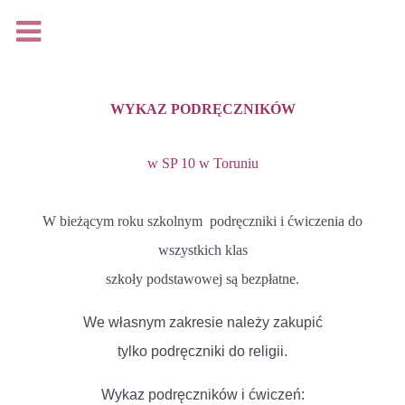
Na podstawie rozporządzenia Parlamentu Europejskiego i
Rady (UE) 2016/679 z dnia 27 kwietnia 2016 r. w sprawie
ochrony osób fizycznych w związku z przetwarzaniem
WYKAZ PODRĘCZNIKÓW
danych osobowych i w sprawie swobodnego przepływu
takich danych oraz uchylenia dyrektywy 95/46/WE, (Dz. Urz.
w SP 10 w Toruniu
UE L 119 z 04.05.2016, s.1), zwanego jako ,,RODO"
udostępniam
klauzulę informacyjną
.
W bieżącym roku szkolnym podręczniki i ćwiczenia do
wszystkich klas
szkoły podstawowej są bezpłatne.
Rozumiem
We własnym zakresie należy zakupić
Więcej...
tylko podręczniki do religii.
Loading...
Wykaz podręczników i ćwiczeń: