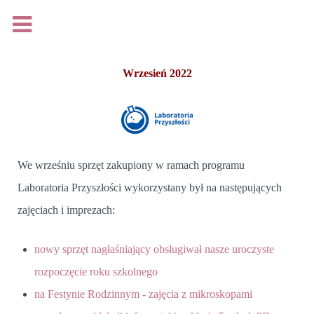
Na podstawie rozporządzenia Parlamentu Europejskiego i
Rady (UE) 2016/679 z dnia 27 kwietnia 2016 r. w sprawie
Wrzesień 2022
ochrony osób fizycznych w związku z przetwarzaniem
danych osobowych i w sprawie swobodnego przepływu
takich danych oraz uchylenia dyrektywy 95/46/WE, (Dz. Urz.
UE L 119 z 04.05.2016, s.1), zwanego jako ,,RODO"
We wrześniu sprzęt zakupiony w ramach programu
udostępniam
klauzulę informacyjną
.
Laboratoria Przyszłości wykorzystany był na następujących
zajęciach i imprezach:
Rozumiem
nowy sprzęt nagłaśniający obsługiwał nasze uroczyste
Więcej...
rozpoczęcie roku szkolnego
Loading...
na Festynie Rodzinnym - zajęcia z mikroskopami