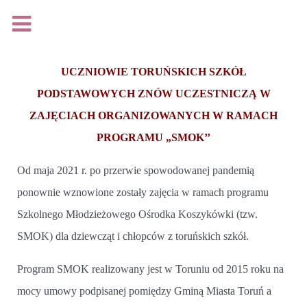
Na podstawie rozporządzenia Parlamentu Europejskiego i
Rady (UE) 2016/679 z dnia 27 kwietnia 2016 r. w sprawie
UCZNIOWIE TORUŃSKICH SZKÓŁ
ochrony osób fizycznych w związku z przetwarzaniem
PODSTAWOWYCH ZNÓW UCZESTNICZĄ W
danych osobowych i w sprawie swobodnego przepływu
ZAJĘCIACH ORGANIZOWANYCH W RAMACH
takich danych oraz uchylenia dyrektywy 95/46/WE, (Dz. Urz.
PROGRAMU „SMOK’’
UE L 119 z 04.05.2016, s.1), zwanego jako ,,RODO"
udostępniam
klauzulę informacyjną
.
Od maja 2021 r. po przerwie spowodowanej pandemią
ponownie wznowione zostały zajęcia w ramach programu
Szkolnego Młodzieżowego Ośrodka Koszykówki (tzw.
Rozumiem
SMOK) dla dziewcząt i chłopców z toruńskich szkół.
Więcej...
Program SMOK realizowany jest w Toruniu od 2015 roku na
Loading...
mocy umowy podpisanej pomiędzy Gminą Miasta Toruń a