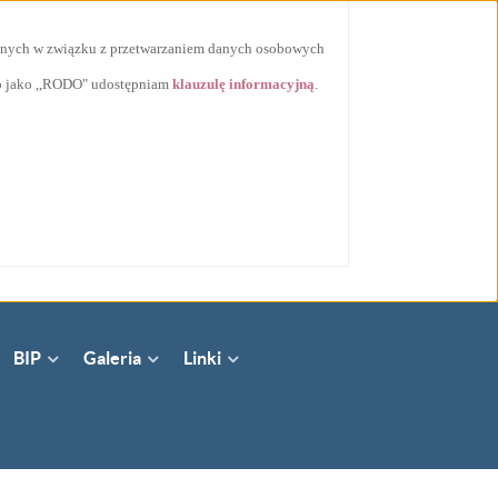
ycznych w związku z przetwarzaniem danych osobowych
go jako ,,RODO" udostępniam
klauzulę informacyjną
.
BIP
Galeria
Linki