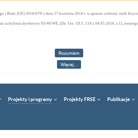
go i Rady (UE) 2016/679 z dnia 27 kwietnia 2016 r. w sprawie ochrony osób fiz
az uchylenia dyrektywy 95/46/WE, (Dz. Urz. UE L 119 z 04.05.2016, s.1), zwane
Rozumiem
Więcej...
Projekty i programy
Projekty FRSE
Publikacje